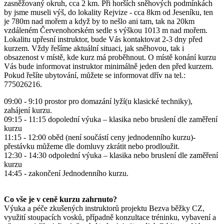
zasněžovaný okruh, cca 2 km. Při horších sněhových podmínkách
by jsme museli výš, do lokality Rejvize - cca 8km od Jeseníku, ten
je 780m nad mořem a když by to nešlo ani tam, tak na 20km
vzdáleném Červenohorském sedle s výškou 1013 m nad mořem.
Lokalitu upřesní instruktor, bude Vás kontaktovat 2-3 dny před
kurzem. Vždy řešíme aktuální situaci, jak sněhovou, tak i
obsazenost v místě, kde kurz má proběhnout. O místě konání kurzu
Vás bude informovat instruktor minimálně jeden den před kurzem.
Pokud řešíte ubytování, můžete se informovat dřív na tel.:
775026216.
09:00 - 9:10 prostor pro domazání lyží(u klasické techniky),
zahájení kurzu.
09:15 - 11:15 dopolední výuka – klasika nebo bruslení dle zaměření
kurzu
11:15 - 12:00 oběd (není součástí ceny jednodenního kurzu)-
přestávku můžeme dle domluvy zkrátit nebo prodloužit.
12:30 - 14:30 odpolední výuka – klasika nebo bruslení dle zaměření
kurzu
14:45 - zakončení Jednodenního kurzu.
Co vše je v ceně kurzu zahrnuto?
Výuka a péče zkušených instruktorů projektu Bezva běžky CZ,
využití stoupacích vosků, případně konzultace tréninku, vybavení a