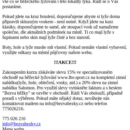
vše co se běžeckého lyžování i této lokality týká. Rádi se o Vás
postaráme.
Pokud jdete na kruz bruslení, doporučujeme abyste si lyže doma
připravili skluzným voskem - není nutné. Když jdete na kurz
klasiky, doporučujeme to samé, ale stoupací vosk už namažeme
společne, dle aktuálních podmínek na místě. Ti co mají lyže s
šupinami nebo skin mají lyže čisté a bez starostí.
Boty, hole a lyže musíte mít vlastní. Pokud nemáte vlastní vybavení,
využijte odkazy na místní půjčovny našem webu.
!!!AKCE!!!
Zakoupením kurzu získáváte slevu 15% ve specializovaném
obchodě na běžecké lyžování www.lbs-sport.cz na kompletní zimní
nabídku(lyže, hole, oblečení, vosky, atd.) a 20% slevu na zimní
nabídku Salomon. Pro využití slevy vytiskněte fakturu a s heslem
"Bezva běžky" se ozvěte v obchodě. Rádi Vás obslouží, případně
poradí s výběrem. Pokud máte nějaký dotaz, neváhejte nás
kontaktovat mailem na info@bezvabezky.cz nebo telefon
775026216.
775 026 216
info@bezvabezky.cz
Mapa webu