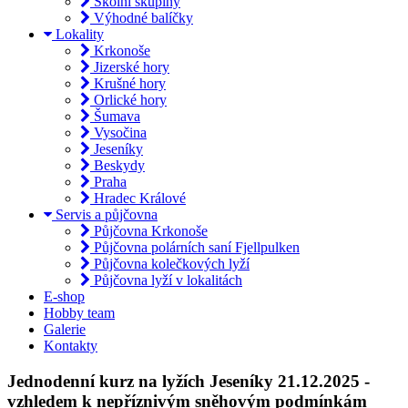
Školní skupiny
Výhodné balíčky
Lokality
Krkonoše
Jizerské hory
Krušné hory
Orlické hory
Šumava
Vysočina
Jeseníky
Beskydy
Praha
Hradec Králové
Servis a půjčovna
Půjčovna Krkonoše
Půjčovna polárních saní Fjellpulken
Půjčovna kolečkových lyží
Půjčovna lyží v lokalitách
E-shop
Hobby team
Galerie
Kontakty
Jednodenní kurz na lyžích Jeseníky 21.12.2025 -
vzhledem k nepříznivým sněhovým podmínkám