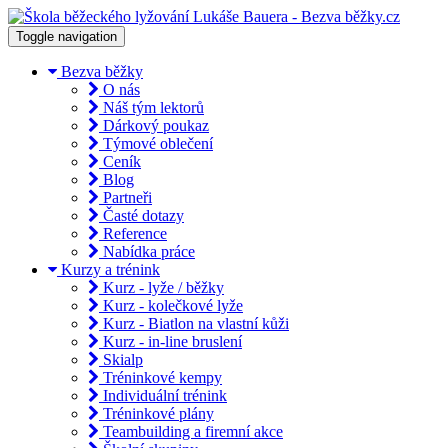
Toggle navigation
Bezva běžky
O nás
Náš tým lektorů
Dárkový poukaz
Týmové oblečení
Ceník
Blog
Partneři
Časté dotazy
Reference
Nabídka práce
Kurzy a trénink
Kurz - lyže / běžky
Kurz - kolečkové lyže
Kurz - Biatlon na vlastní kůži
Kurz - in-line bruslení
Skialp
Tréninkové kempy
Individuální trénink
Tréninkové plány
Teambuilding a firemní akce